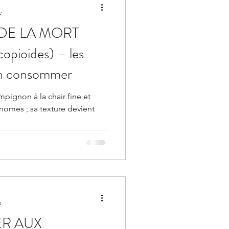
e
DE LA MORT
copioides) – les
en consommer
mpignon à la chair fine et
nomes ; sa texture devient
e
ER AUX