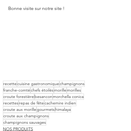
Bonne visite sur notre site !
recette
cuisine gastronomique
champignons
franche-comté
chefs étoilés
morille
morilles
croute forestière
besancon
morchella conica
recettes
repas de fête
cachemire indien
croute aux morille
gourmets
himalaya
croute aux champignons
champignons sauvages
NOS PRODUITS